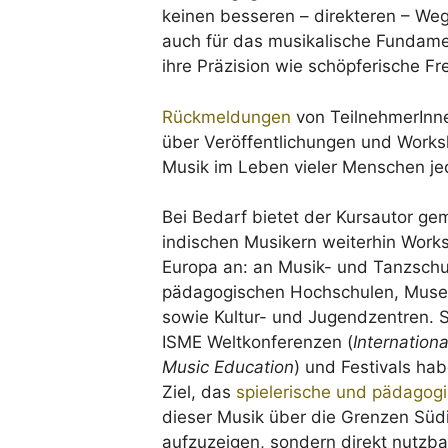
keinen besseren – direkteren – Weg
auch für das musikalische Fundamen
ihre Präzision wie schöpferische F
Rückmeldungen
von TeilnehmerInne
über Veröffentlichungen und Works
Musik im Leben vieler Menschen jed
Bei Bedarf bietet der Kursautor g
indischen Musikern weiterhin Work
Europa an: an Musik- und Tanzschu
pädagogischen Hochschulen, Musee
sowie Kultur- und Jugendzentren. S
ISME Weltkonferenzen (
Internationa
Music Education
) und Festivals ha
Ziel, das
spielerische und pädagogi
dieser Musik über die Grenzen Süd
aufzuzeigen, sondern direkt nutzb