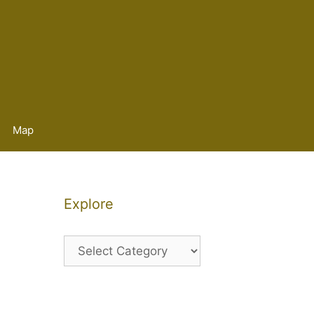
Map
Explore
Explore