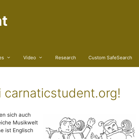
nt
es
Video
Research
Custom SafeSearch
 carnaticstudent.org!
en sich auch
eiche Musikwelt
e ist Englisch