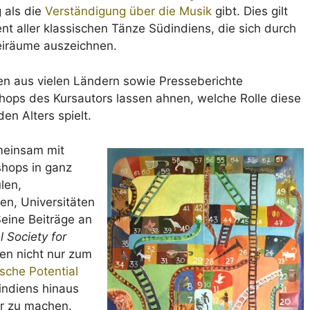
 als die
Verständigung über die Musik
gibt. Dies gilt
t aller klassischen Tänze Südindiens, die sich durch
reiräume auszeichnen.
n aus vielen Ländern sowie Presseberichte
hops des Kursautors lassen ahnen, welche Rolle diese
en Alters spielt.
emeinsam mit
shops in ganz
len,
n, Universitäten
eine Beiträge an
l Society for
ben nicht nur zum
sche Potential
indiens hinaus
ar zu machen.