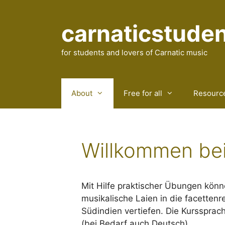
Skip
to
carnaticstude
content
for students and lovers of Carnatic music
About
Free for all
Resourc
Willkommen bei
Mit Hilfe praktischer Übungen könn
musikalische Laien in die facettenr
Südindien vertiefen. Die Kurssprach
(bei Bedarf auch Deutsch).